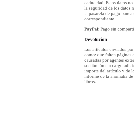
caducidad. Estos datos no
la seguridad de los datos 
la pasarela de pago bancari
correspondiente.
PayPal
: P
ago sin comparti
Devolución
Los artículos enviados por 
como: que falten páginas o
causadas por agentes extern
sustitución sin cargo adici
importe del artículo y de l
informe de la anomalía de 
libros.