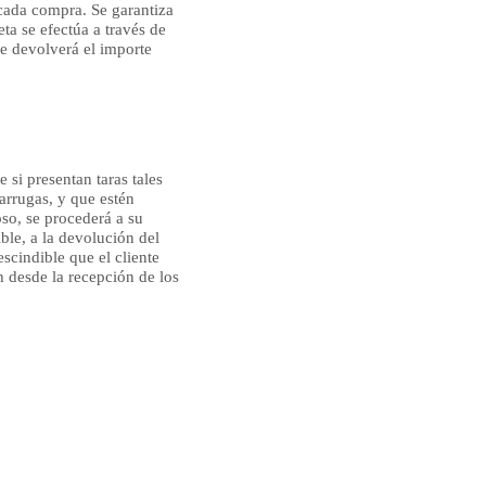
cada compra. Se garantiza
ta se efectúa a través de
 se devolverá el importe
 si presentan taras tales
arrugas, y que estén
oso, se procederá a su
ible, a la devolución del
escindible que el cliente
h desde la recepción de los