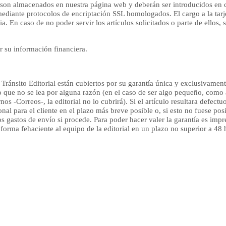
 son almacenados en nuestra página web y deberán ser introducidos en 
mediante protocolos de encriptación SSL homologados. El cargo a la tarje
a. En caso de no poder servir los artículos solicitados o parte de ellos,
r su información financiera.
Tránsito Editorial están cubiertos por su garantía única y exclusivamente
 que no se lea por alguna razón (en el caso de ser algo pequeño, como 
os -Correos-, la editorial no lo cubrirá). Si el artículo resultara defectu
onal para el cliente en el plazo más breve posible o, si esto no fuese pos
os gastos de envío si procede. Para poder hacer valer la garantía es impr
forma fehaciente al equipo de la editorial en un plazo no superior a 48 