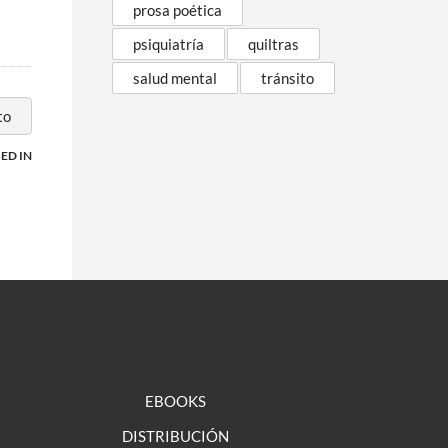
prosa poética
psiquiatría
quiltras
salud mental
tránsito
to
ED IN
EBOOKS
DISTRIBUCIÓN