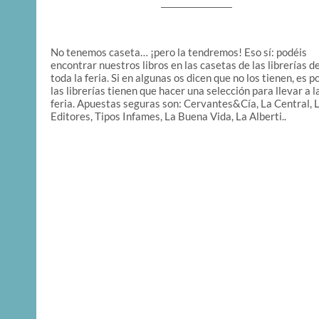
No tenemos caseta… ¡pero la tendremos! Eso sí: podéis
encontrar nuestros libros en las casetas de las librerías d
toda la feria. Si en algunas os dicen que no los tienen, es 
las librerías tienen que hacer una selección para llevar a l
feria. Apuestas seguras son: Cervantes&Cía, La Central, 
Editores, Tipos Infames, La Buena Vida, La Alberti..