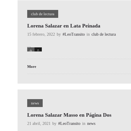
club de lectura
Lorena Salazar en Lata Peinada
15 febrero, 2022
by
#LeoTransito
in
club de lectura
0
0
More
news
Lorena Salazar Masso en Página Dos
21 abril, 2021
by
#LeoTransito
in
news