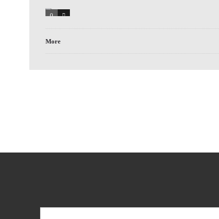
0
0
More