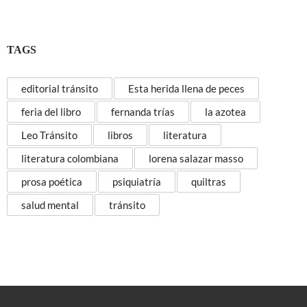
TAGS
editorial tránsito
Esta herida llena de peces
feria del libro
fernanda trías
la azotea
Leo Tránsito
libros
literatura
literatura colombiana
lorena salazar masso
prosa poética
psiquiatría
quiltras
salud mental
tránsito