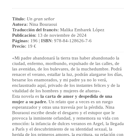
Título:
Un gran señor
Autora:
Nina Bouraoui
Traducción del francés:
Malika Embarek López
Publicación:
13 de noviembre de 2024
Páginas:
196 |
ISBN
: 978-84-128626-7-6
Precio:
19 €
«Mi padre abandonará la tierra tras haber abandonado la
ciudad, enfermo, moribundo, expulsado de las calles, de
las avenidas, de los bulevares, de la muchedumbre. Podrá
renacer el verano, estallar la luz, podrán alargarse los días,
besarse los enamorados, y mi padre ya no lo verá,
enclaustrado aquí, privado de los instantes felices y de la
vitalidad de los hombres y mujeres de afuera».
Esta novela es
la carta de amor y despedida de una
mujer a su padre.
Un relato que a veces es un ruego
esperanzador y otras una travesía por la pérdida. Nina
Bouraoui escribe desde el desgarro y el estupor que le
provoca la inminente orfandad, y rememora su vida con
emoción: la infancia de dulces veranos en Argel, la llegada
a París y el descubrimiento de su identidad sexual, la
herida de los primeros amores, la escritura, su relación con