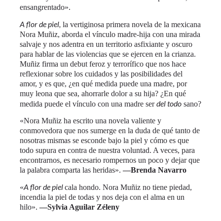
ensangrentado».
A flor de piel,
la vertiginosa primera novela de la mexicana
Nora Muñiz, aborda el vínculo madre-hija con una mirada
salvaje y nos adentra en un territorio asfixiante y oscuro
para hablar de las violencias que se ejercen en la crianza.
Muñiz firma un debut feroz y terrorífico que nos hace
reflexionar sobre los cuidados y las posibilidades del
amor, y es que, ¿en qué medida puede una madre, por
muy leona que sea, ahorrarle dolor a su hija? ¿En qué
del todo
medida puede el vínculo con una madre ser
sano?
«Nora Muñiz ha escrito una novela valiente y
conmovedora que nos sumerge en la duda de qué tanto de
nosotras mismas se esconde bajo la piel y cómo es que
todo supura en contra de nuestra voluntad. A veces, para
encontrarnos, es necesario rompernos un poco y dejar que
la palabra comparta las heridas».
—Brenda Navarro
A flor de piel
«
cala hondo. Nora Muñiz no tiene piedad,
incendia la piel de todas y nos deja con el alma en un
hilo».
—Sylvia Aguilar Zéleny