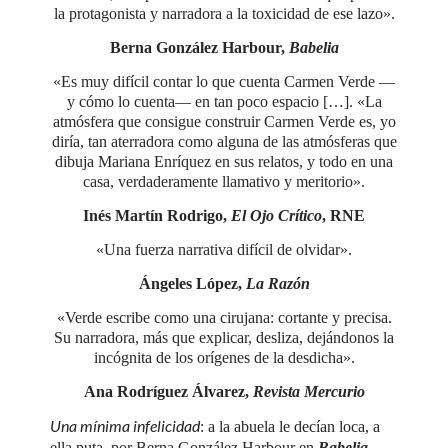
la protagonista y narradora a la toxicidad de ese lazo».
Berna González Harbour,
Babelia
«Es muy difícil contar lo que cuenta Carmen Verde —
y cómo lo cuenta— en tan poco espacio […].
«La
atmósfera que consigue construir Carmen Verde
es, yo
diría, tan aterradora como alguna de las atmósferas que
dibuja Mariana Enríquez en sus relatos, y todo en una
casa, verdaderamente llamativo y meritorio».
Inés Martín Rodrigo,
El Ojo Crítico
, RNE
«Una fuerza narrativa difícil de olvidar».
Ángeles López,
La Razón
«Verde escribe como una cirujana: cortante y precisa.
Su narradora, más que explicar, desliza, dejándonos la
incógnita de los orígenes de la desdicha».
Ana Rodríguez Álvarez,
Revista Mercurio
Una mínima infelicidad
: a la abuela le decían loca, a
ella puta, por Berna González Harbour en
Babelia